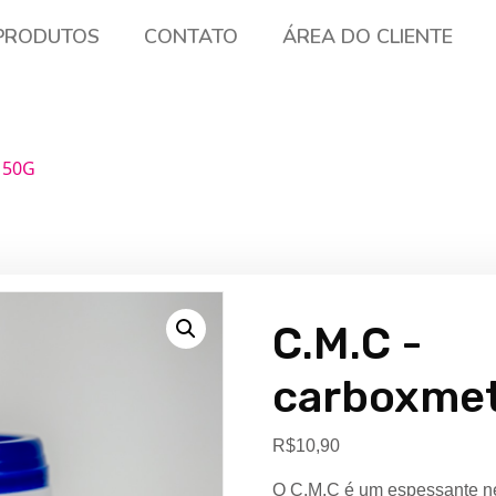
PRODUTOS
CONTATO
ÁREA DO CLIENTE
e 50G
C.M.C -
carboxmet
R$
10,90
O C.M.C é um espessante neu