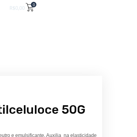
0
R$
0,00
ilceluloce 50G
tro e emulsificante. Auxilia na elasticidade